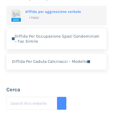
diffida per aggressione verbale
1 file(s)
Previous Post:
Diffida Per Occupazione Spazi Condominiali
– Fac Simile
Next Post:
Diffida Per Caduta Calcinacci – Modello
Sidebar
Cerca
Search this website
Submit search