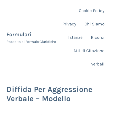
Skip to main content
Skip to header right navigation
Skip to site footer
Cookie Policy
Privacy
Chi Siamo
Formulari
Istanze
Ricorsi
Raccolta di Formule Giuridiche
Atti di Citazione
Verbali
Diffida Per Aggressione
Verbale – Modello