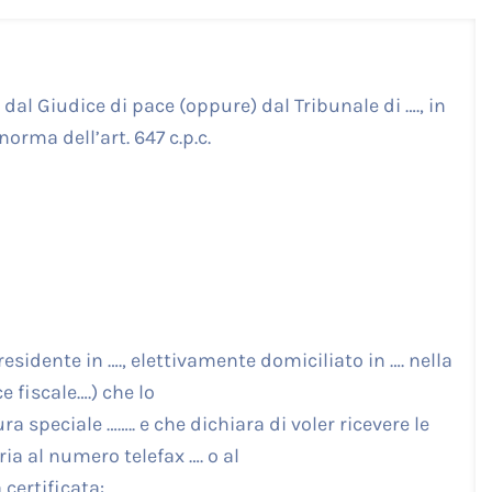
dal Giudice di pace (oppure) dal Tribunale di …., in
norma dell’art. 647 c.p.c.
, e residente in …., elettivamente domiciliato in …. nella
ce fiscale….) che lo
a speciale …….. e che dichiara di voler ricevere le
ia al numero telefax …. o al
certificata: ….