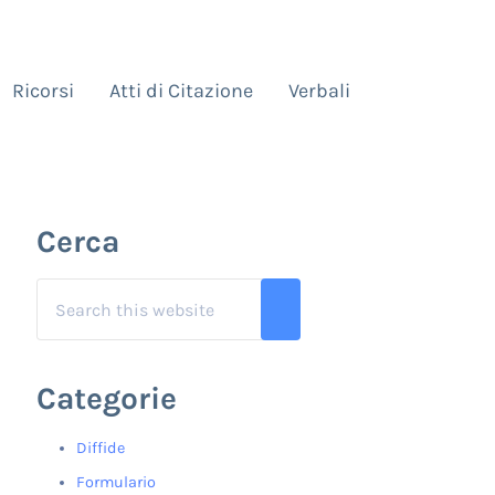
Ricorsi
Atti di Citazione
Verbali
Sidebar
Cerca
Search this website
Submit search
Categorie
Diffide
Formulario