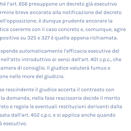
ché l’art. 656 presuppone un decreto già esecutivo
rmine breve ancorata alla notificazione del decreto
 dell’opposizione; è dunque prudente ancorare la
ica coerente con il caso concreto e, comunque, agire
 positiva su 325 e 327 è quella appena richiamata.
ospende automaticamente l’efficacia esecutiva del
ll’atto introduttivo ai sensi dell’art. 401 c.p.c., che
 camera di consiglio. Il giudice valuterà fumus e
ione nelle more del giudizio.
ase rescindente il giudice accerta il contrasto con
e la domanda, nella fase rescissoria decide il merito
eto e regola le eventuali restituzioni derivanti dalla
sata dall’art. 402 c.p.c. e si applica anche quando
à esecutivo.