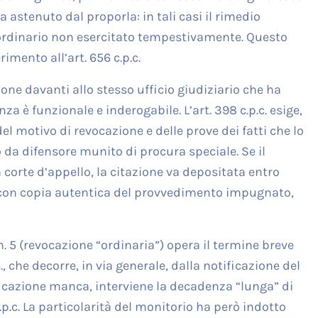
a astenuto dal proporla: in tali casi il rimedio
 ordinario non esercitato tempestivamente. Questo
rimento all’art. 656 c.p.c.
ne davanti allo stesso ufficio giudiziario che ha
a è funzionale e inderogabile. L’art. 398 c.p.c. esige,
el motivo di revocazione e delle prove dei fatti che lo
o da difensore munito di procura speciale. Se il
 corte d’appello, la citazione va depositata entro
e con copia autentica del provvedimento impugnato,
 n. 5 (revocazione “ordinaria”) opera il termine breve
c., che decorre, in via generale, dalla notificazione del
icazione manca, interviene la decadenza “lunga” di
.p.c. La particolarità del monitorio ha però indotto