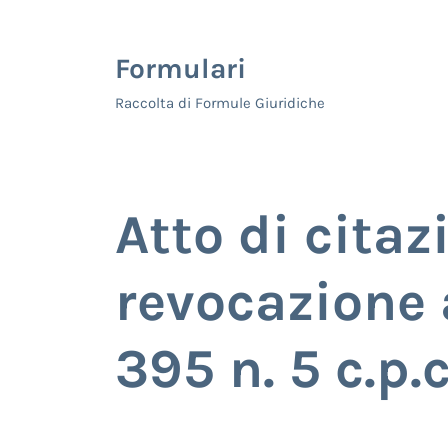
Skip to main content
Skip to header right navigation
Skip to site footer
Formulari
Raccolta di Formule Giuridiche
Atto di citaz
revocazione 
395 n. 5 c.p.