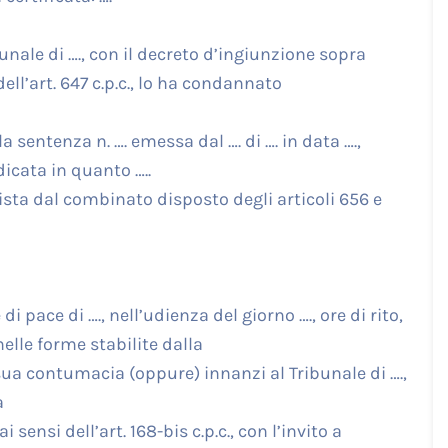
bunale di …., con il decreto d’ingiunzione sopra
ll’art. 647 c.p.c., lo ha condannato
a sentenza n. …. emessa dal …. di …. in data ….,
dicata in quanto …..
vista dal combinato disposto degli articoli 656 e
di pace di …., nell’udienza del giorno …., ore di rito,
nelle forme stabilite dalla
 sua contumacia (oppure) innanzi al Tribunale di ….,
a
sensi dell’art. 168-bis c.p.c., con l’invito a