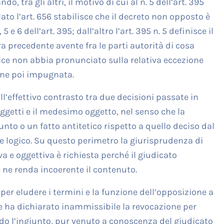
o, tra gli altri, il motivo di cui al n. 5 dell’art. 395
lato l’art. 656 stabilisce che il decreto non opposto è
e 6 dell’art. 395; dall’altro l’art. 395 n. 5 definisce il
 precedente avente fra le parti autorità di cosa
dice non abbia pronunciato sulla relativa eccezione
ione poi impugnata.
ll’effettivo contrasto tra due decisioni passate in
getti e il medesimo oggetto, nel senso che la
to o un fatto antitetico rispetto a quello deciso dal
 logico. Su questo perimetro la giurisprudenza di
va e oggettiva è richiesta perché il giudicato
 ne renda incoerente il contenuto.
per eludere i termini e la funzione dell’opposizione a
ne ha dichiarato inammissibile la revocazione per
do l’ingiunto, pur venuto a conoscenza del giudicato