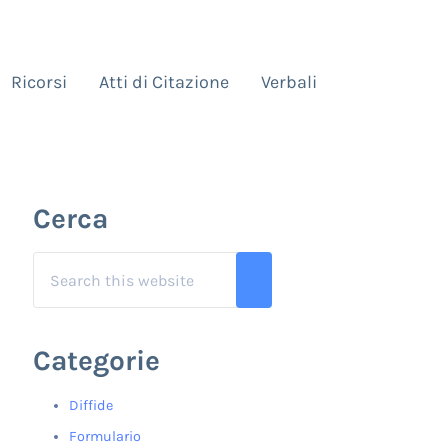
Ricorsi
Atti di Citazione
Verbali
Sidebar
Cerca
Search this website
Submit search
Categorie
Diffide
Formulario