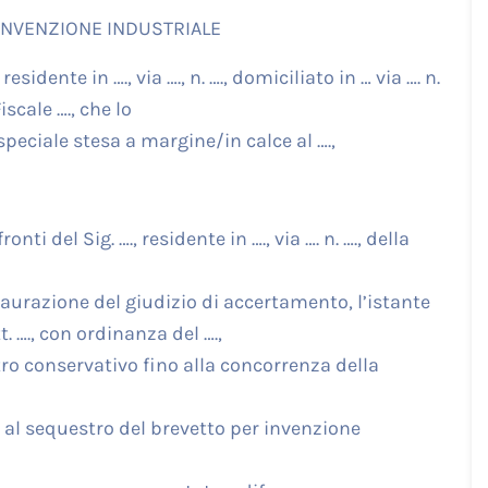
 INVENZIONE INDUSTRIALE
, residente in …., via …., n. …., domiciliato in … via …. n.
iscale …., che lo
peciale stesa a margine/in calce al ….,
ti del Sig. …., residente in …., via …. n. …., della
aurazione del giudizio di accertamento, l’istante
. …., con ordinanza del ….,
ro conservativo fino alla concorrenza della
e al sequestro del brevetto per invenzione