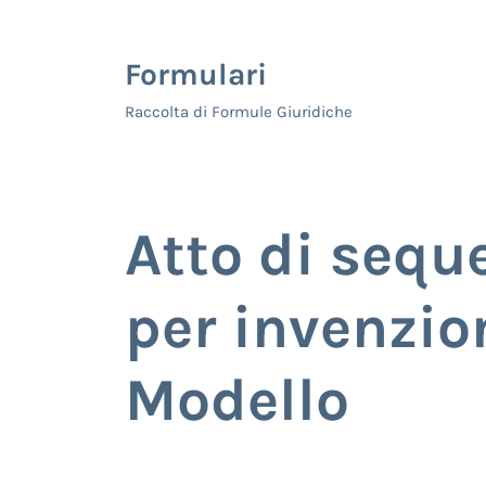
Skip to main content
Skip to header right navigation
Skip to site footer
Formulari
Raccolta di Formule Giuridiche
Atto di sequ
per invenzio
Modello