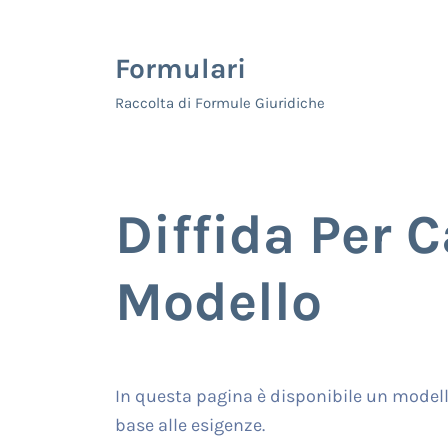
Skip to main content
Skip to header right navigation
Skip to site footer
Formulari
Raccolta di Formule Giuridiche
Diffida Per 
Modello
In questa pagina è disponibile un modell
base alle esigenze.