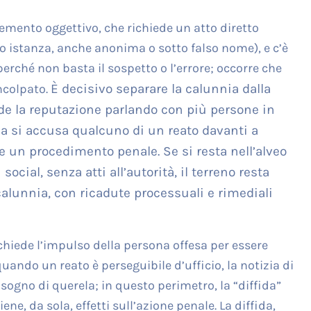
elemento oggettivo, che richiede un atto diretto
a o istanza, anche anonima o sotto falso nome), e c’è
rché non basta il sospetto o l’errore; occorre che
ncolpato.
È decisivo separare la calunnia dalla
ede la reputazione parlando con più persone in
ia si accusa qualcuno di un reato davanti a
re un procedimento penale. Se si resta nell’alveo
ocial, senza atti all’autorità, il terreno resta
calunnia, con ricadute processuali e rimediali
ichiede l’impulso della persona offesa per essere
ando un reato è perseguibile d’ufficio, la notizia di
isogno di querela; in questo perimetro, la “diffida”
ne, da sola, effetti sull’azione penale. La diffida,