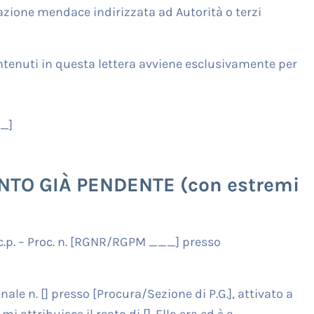
azione mendace indirizzata ad Autorità o terzi
ontenuti in questa lettera avviene esclusivamente per
__]
NTO GIÀ PENDENTE (con estremi
 c.p. – Proc. n. [RGNR/RGPM ___] presso
le n. [] presso [Procura/Sezione di P.G.], attivato a