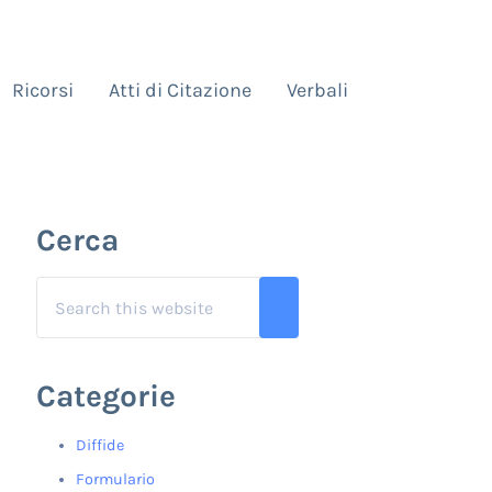
Ricorsi
Atti di Citazione
Verbali
Sidebar
Cerca
Search this website
Submit search
Categorie
Diffide
Formulario