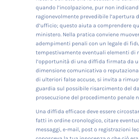
quando l’incolpazione, pur non indicando
ragionevolmente prevedibile l’apertura d
d’ufficio; questo aiuta a comprendere qu
ministero. Nella pratica conviene muoversi
adempimenti penali con un legale di fiduc
tempestivamente eventuali elementi di ma
l’opportunità di una diffida firmata da 
dimensione comunicativa o reputazionale
di ulteriori false accuse, si invita a rimu
guardia sul possibile risarcimento del da
prosecuzione del procedimento penale no
Una diffida efficace deve essere circostan
fatti in ordine cronologico, citare eventua
messaggi, e-mail, post o registrazioni le
conosceva la tua innocenza o che ciò era p