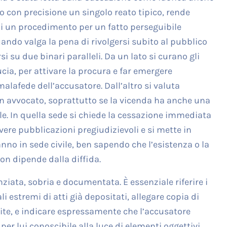
 con precisione un singolo reato tipico, rende
i un procedimento per un fatto perseguibile
ando valga la pena di rivolgersi subito al pubblico
 su due binari paralleli. Da un lato si curano gli
ia, per attivare la procura e far emergere
lafede dell’accusatore. Dall’altro si valuta
un avvocato, soprattutto se la vicenda ha anche una
. In quella sede si chiede la cessazione immediata
overe pubblicazioni pregiudizievoli e si mette in
nno in sede civile, ben sapendo che l’esistenza o la
n dipende dalla diffida.
ziata, sobria e documentata. È essenziale riferire i
li estremi di atti già depositati, allegare copia di
cite, e indicare espressamente che l’accusatore
er lui conoscibile alla luce di elementi oggettivi.