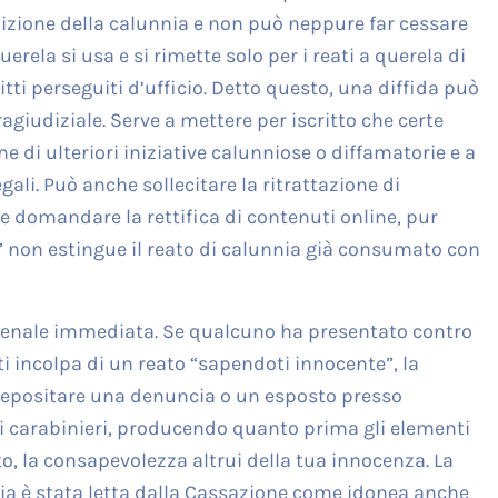
nizione della calunnia e non può neppure far cessare
rela si usa e si rimette solo per i reati a querela di
itti perseguiti d’ufficio. Detto questo, una diffida può
ragiudiziale. Serve a mettere per iscritto che certe
e di ulteriori iniziative calunniose o diffamatorie e a
gali. Può anche sollecitare la ritrattazione di
 e domandare la rettifica di contenuti online, pur
 non estingue il reato di calunnia già consumato con
la penale immediata. Se qualcuno ha presentato contro
 ti incolpa di un reato “sapendoti innocente”, la
è depositare una denuncia o un esposto presso
dei carabinieri, producendo quanto prima gli elementi
o, la consapevolezza altrui della tua innocenza. La
nia è stata letta dalla Cassazione come idonea anche