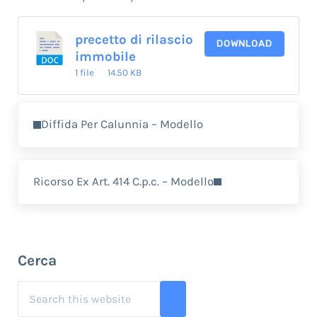
precetto di rilascio
DOWNLOAD
immobile
1 file
14.50 KB
Previous Post:
Diffida Per Calunnia – Modello
Next Post:
Ricorso Ex Art. 414 C.p.c. – Modello
Sidebar
Cerca
Search this website
Submit search