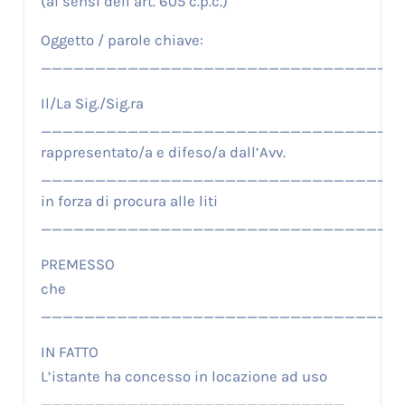
(ai sensi dell’art. 605 c.p.c.)
Oggetto / parole chiave:
_________________________________
Il/La Sig./Sig.ra
__________________________________
rappresentato/a e difeso/a dall’Avv.
__________________________________
in forza di procura alle liti
__________________________________
PREMESSO
che
_________________________________
IN FATTO
L’istante ha concesso in locazione ad uso
____________________________