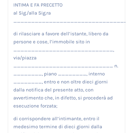
INTIMA E FA PRECETTO
al Sig./alla Sig.ra
__________________________________
di rilasciare a favore dell’istante, libero da
persone e cose, l’immobile sito in
____________________________,
via/piazza
____________________________ n.
________, piano ________, interno
________, entro e non oltre dieci giorni
dalla notifica del presente atto, con
avvertimento che, in difetto, si procederà ad
esecuzione forzata;
di corrispondere all’intimante, entro il
medesimo termine di dieci giorni dalla