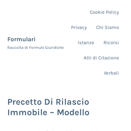
Skip to main content
Skip to header right navigation
Skip to site footer
Cookie Policy
Privacy
Chi Siamo
Formulari
Istanze
Ricorsi
Raccolta di Formule Giuridiche
Atti di Citazione
Verbali
Precetto Di Rilascio
Immobile – Modello