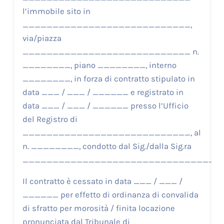
l’immobile sito in
____________________________,
via/piazza
____________________________ n.
________, piano ________, interno
________, in forza di contratto stipulato in
data ___ / ___ / ______ e registrato in
data ___ / ___ / ______ presso l’Ufficio
del Registro di
____________________________, al
n. ________, condotto dal Sig./dalla Sig.ra
__________________________________
Il contratto è cessato in data ___ / ___ /
______ per effetto di ordinanza di convalida
di sfratto per morosità / finita locazione
pronunciata dal Tribunale di