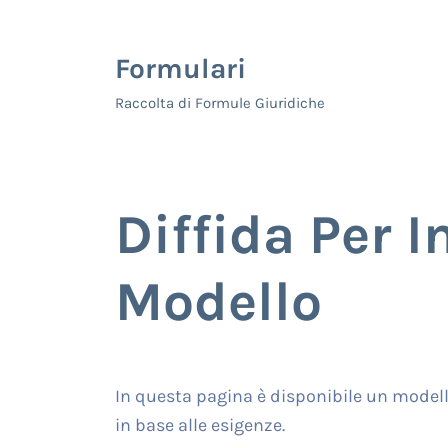
Skip to main content
Skip to header right navigation
Skip to site footer
Formulari
Raccolta di Formule Giuridiche
Diffida Per I
Modello
In questa pagina è disponibile un modello
in base alle esigenze.