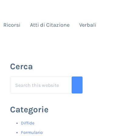
Ricorsi
Atti di Citazione
Verbali
Sidebar
Cerca
Search this website
Submit search
Categorie
Diffide
Formulario