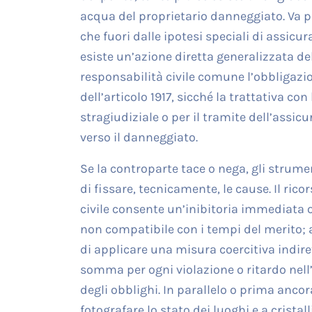
acqua del proprietario danneggiato. Va pe
che fuori dalle ipotesi speciali di assicu
esiste un’azione diretta generalizzata del
responsabilità civile comune l’obbligazio
dell’articolo 1917, sicché la trattativa c
stragiudiziale o per il tramite dell’assic
verso il danneggiato.
Se la controparte tace o nega, gli strume
di fissare, tecnicamente, le cause. Il ric
civile consente un’inibitoria immediata o
non compatibile con i tempi del merito; a
di applicare una misura coercitiva indir
somma per ogni violazione o ritardo nell
degli obblighi. In parallelo o prima anco
fotografare lo stato dei luoghi e a crista