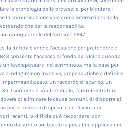
 destinatario ai sensi dell’articolo 1219, così da far
are la cronologia delle pretese; e, per blindare i
che la comunicazione vale quale interruzione della
ricordando che per la responsabilità
ine quinquennale dell’articolo 2947.
ce, la diffida è anche l’occasione per pretendere e
o 843 consente l’accesso al fondo del vicino quando
 è un lasciapassare indiscriminato, ma la base per
ve e indagini non invasive, propedeutiche a definire
n impermeabilizzato, un raccordo di scarico, un
a. Se il contesto è condominiale, l’amministratore
 dovere di eliminare le cause comuni, di disporre gli
lea per le delibere di spesa e per l’eventuale
avori recenti, la diffida può raccordarsi con
ettendo da subito sul tavolo la possibile applicazione