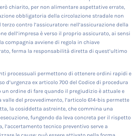
rò chiarito, per non alimentare aspettative errate,
razione obbligatoria della circolazione stradale non
 terzo contro l’assicuratore: nell’assicurazione della
ne dell’impresa è verso il proprio assicurato, ai sensi
on la compagnia avviene di regola in chiave
urato, ferma la responsabilità diretta di quest’ultimo
nti processuali permettono di ottenere ordini rapidi e
orso d’urgenza ex articolo 700 del Codice di procedura
 un ordine di fare quando il pregiudizio è attuale e
 valle del provvedimento, l’articolo 614-bis permette
etta, la cosiddetta astreinte, che commina una
’esecuzione, fungendo da leva concreta per il rispetto
ra, l’accertamento tecnico preventivo serve a
llizzare le cause: può essere attivato nella forma