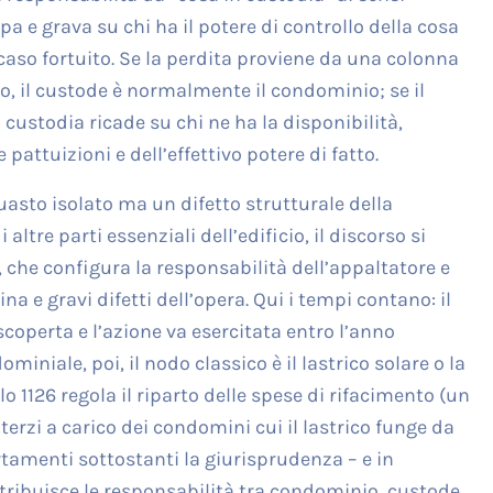
pa e grava su chi ha il potere di controllo della cosa
caso fortuito. Se la perdita proviene da una colonna
o, il custode è normalmente il condominio; se il
 custodia ricade su chi ne ha la disponibilità,
pattuizioni e dell’effettivo potere di fatto.
asto isolato ma un difetto strutturale della
ltre parti essenziali dell’edificio, il discorso si
e, che configura la responsabilità dell’appaltatore e
ina e gravi difetti dell’opera. Qui i tempi contano: il
coperta e l’azione va esercitata entro l’anno
iniale, poi, il nodo classico è il lastrico solare o la
olo 1126 regola il riparto delle spese di rifacimento (un
 terzi a carico dei condomini cui il lastrico funge da
rtamenti sottostanti la giurisprudenza – e in
istribuisce le responsabilità tra condominio, custode