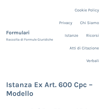
Skip to main content
Skip to header right navigation
Skip to site footer
Cookie Policy
Privacy
Chi Siamo
Formulari
Istanze
Ricorsi
Raccolta di Formule Giuridiche
Atti di Citazione
Verbali
Istanza Ex Art. 600 Cpc –
Modello