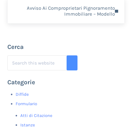
Next Post:
Avviso Ai Comproprietari Pignoramento
Immobiliare – Modello
Sidebar
Cerca
Search this website
Submit search
Categorie
Diffide
Formulario
Atti di Citazione
Istanze