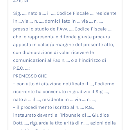
AZIONI
Sig. …., nato a …. il …., Codice Fiscale …., residente
in ….via …. n. …., domiciliato in …. via …, n. ….,
presso lo studio dell’Avv. …., Codice Fiscale ….,
che lo rappresenta e difende giusta procura
apposta in calce/a margine del presente atto,
con dichiarazione di voler ricevere le
comunicazioni al Fax n. …. o all’indirizzo di
P.E.C. ….;
PREMESSO CHE
– con atto di citazione notificato il …., l’odierno
ricorrente ha convenuto in giudizio il Sig. ….,
nato a …. il …., residente in …. via …. n. ….;
– il procedimento iscritto al n. …. R.G.,
instaurato davanti al Tribunale di …. Giudice
Dott. …., riguarda la titolarità di n. …. azioni della