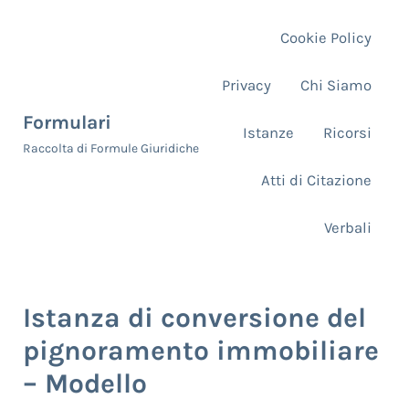
Skip to main content
Skip to header right navigation
Skip to site footer
Cookie Policy
Privacy
Chi Siamo
Formulari
Istanze
Ricorsi
Raccolta di Formule Giuridiche
Atti di Citazione
Verbali
Istanza di conversione del
pignoramento immobiliare
– Modello