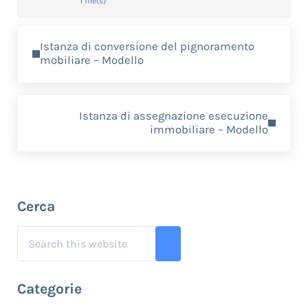
1 file(s)
Previous Post:
Istanza di conversione del pignoramento
mobiliare – Modello
Next Post:
Istanza di assegnazione esecuzione
immobiliare – Modello
Sidebar
Cerca
Search this website
Submit search
Categorie