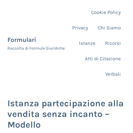
Skip to main content
Skip to header right navigation
Skip to site footer
Cookie Policy
Privacy
Chi Siamo
Formulari
Istanze
Ricorsi
Raccolta di Formule Giuridiche
Atti di Citazione
Verbali
Istanza partecipazione alla
vendita senza incanto –
Modello