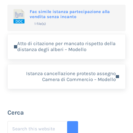
Fac simile istanza partecipazione alla
vendita senza incanto
1 file(s)
Previous Post:
Atto di citazione per mancato rispetto della
distanza degli alberi – Modello
Next Post:
Istanza cancellazione protesto assegno
Camera di Commercio – Modello
Sidebar
Cerca
Search this website
Submit search