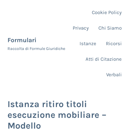
Skip to main content
Skip to header right navigation
Skip to site footer
Cookie Policy
Privacy
Chi Siamo
Formulari
Istanze
Ricorsi
Raccolta di Formule Giuridiche
Atti di Citazione
Verbali
Istanza ritiro titoli
esecuzione mobiliare –
Modello