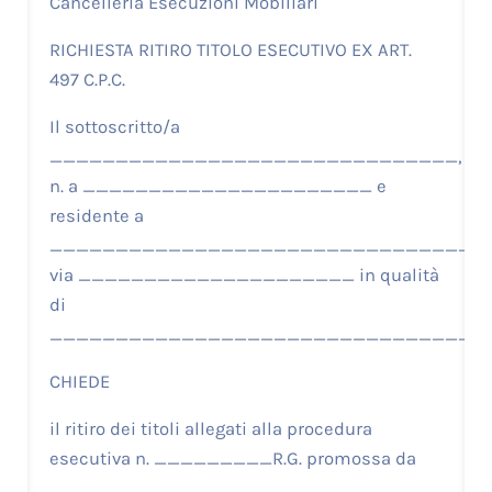
Cancelleria Esecuzioni Mobiliari
RICHIESTA RITIRO TITOLO ESECUTIVO EX ART.
497 C.P.C.
Il sottoscritto/a
_______________________________,
n. a ______________________ e
residente a
__________________________________
via _____________________ in qualità
di
_________________________________
CHIEDE
il ritiro dei titoli allegati alla procedura
esecutiva n. _________R.G. promossa da
_________________________________