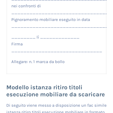
nei confronti di
_________________________________
Pignoramento mobiliare eseguito in data
_________________________________
________ lì _____________
Firma
______________________________
Allegare: n. 1 marca da bollo
Modello istanza ritiro titoli
esecuzione mobiliare da scaricare
Di seguito viene messo a disposizione un fac simile
istanza ritiro titoli esecuzione mobiliare in formato