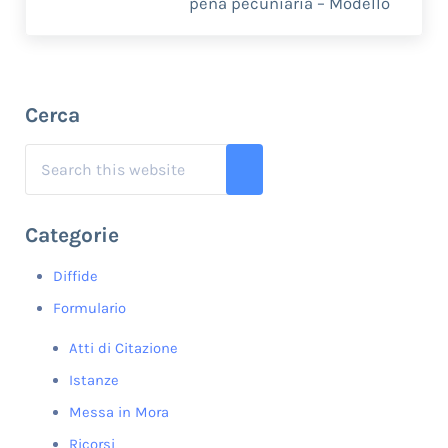
pena pecuniaria – Modello
Sidebar
Cerca
Search this website
Submit search
Categorie
Diffide
Formulario
Atti di Citazione
Istanze
Messa in Mora
Ricorsi