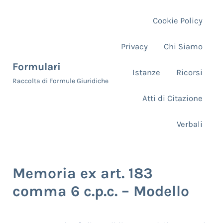
Skip to main content
Skip to header right navigation
Skip to site footer
Cookie Policy
Privacy
Chi Siamo
Formulari
Istanze
Ricorsi
Raccolta di Formule Giuridiche
Atti di Citazione
Verbali
Memoria ex art. 183
comma 6 c.p.c. – Modello