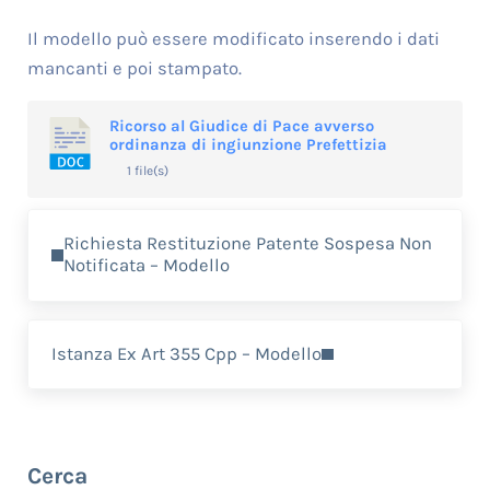
Il modello può essere modificato inserendo i dati
mancanti e poi stampato.
Ricorso al Giudice di Pace avverso
ordinanza di ingiunzione Prefettizia
1 file(s)
Previous Post:
Richiesta Restituzione Patente Sospesa Non
Notificata – Modello
Next Post:
Istanza Ex Art 355 Cpp – Modello
Sidebar
Cerca