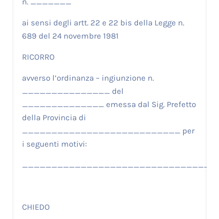
n. _______
ai sensi degli artt. 22 e 22 bis della Legge n.
689 del 24 novembre 1981
RICORRO
avverso l’ordinanza – ingiunzione n.
_______________ del
______________ emessa dal Sig. Prefetto
della Provincia di
___________________________ per
i seguenti motivi:
_________________________________
CHIEDO