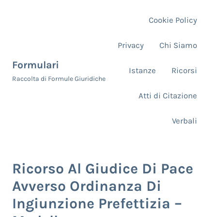
Skip to main content
Skip to header right navigation
Skip to site footer
Cookie Policy
Privacy
Chi Siamo
Formulari
Istanze
Ricorsi
Raccolta di Formule Giuridiche
Atti di Citazione
Verbali
Ricorso Al Giudice Di Pace
Avverso Ordinanza Di
Ingiunzione Prefettizia –