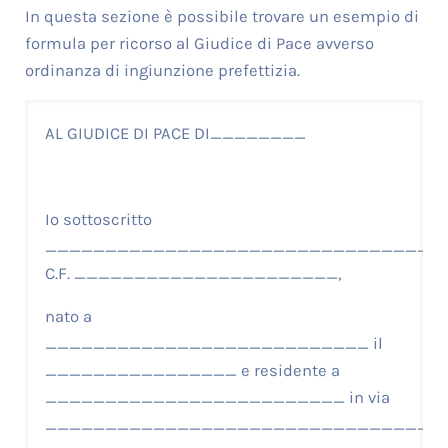
In questa sezione è possibile trovare un esempio di
formula per ricorso al Giudice di Pace avverso
ordinanza di ingiunzione prefettizia.
AL GIUDICE DI PACE DI________
Io sottoscritto
_________________________________
C.F. ______________________,
nato a
___________________________ il
________________ e residente a
_________________________ in via
_________________________________