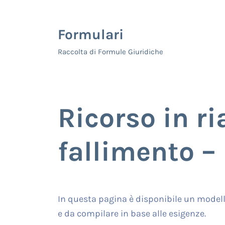
Skip to main content
Skip to header right navigation
Skip to site footer
Formulari
Raccolta di Formule Giuridiche
Ricorso in r
fallimento –
In questa pagina è disponibile un modell
e da compilare in base alle esigenze.