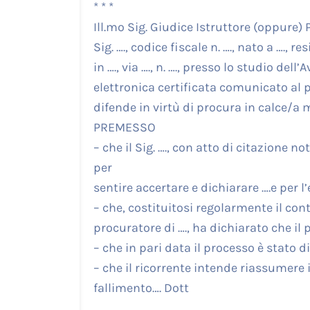
* * *
Ill.mo Sig. Giudice Istruttore (oppure) 
Sig. …., codice fiscale n. …., nato a …., r
in …., via …., n. …., presso lo studio dell’A
elettronica certificata comunicato al pr
difende in virtù di procura in calce/a 
PREMESSO
– che il Sig. …., con atto di citazione no
per
sentire accertare e dichiarare ….e per l
– che, costituitosi regolarmente il contra
procuratore di …., ha dichiarato che il p
– che in pari data il processo è stato d
– che il ricorrente intende riassumere i
fallimento…. Dott
….