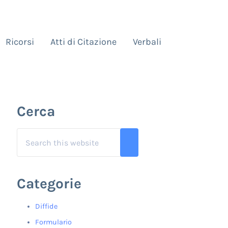
Ricorsi
Atti di Citazione
Verbali
Sidebar
Cerca
Search this website
Submit search
Categorie
Diffide
Formulario