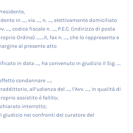
Presidente,
esidente in …., via …., n. …., elettivamente domiciliato
vv. …., codice fiscale n. …., P.E.C. (indirizzo di posta
oprio Ordine) ……..it, fax n. …., che lo rappresenta e
margine al presente atto
tificato in data …., ha convenuto in giudizio il Sig. ….
’effetto condannare ….;
ddittorio, all’udienza del …., l’Avv. …., in qualità di
roprio assistito è fallito;
ichiarato interrotto;
l giudizio nei confronti del curatore del