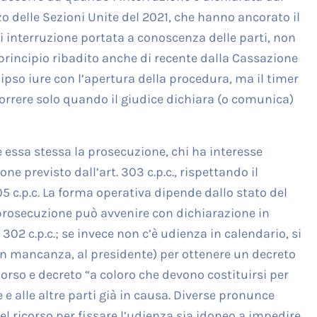
zzo delle Sezioni Unite del 2021, che hanno ancorato il
di interruzione portata a conoscenza delle parti, non
; principio ribadito anche di recente dalla Cassazione
a ipso iure con l’apertura della procedura, ma il timer
orrere solo quando il giudice dichiara (o comunica)
e essa stessa la prosecuzione, chi ha interesse
one previsto dall’art. 303 c.p.c., rispettando il
05 c.p.c. La forma operativa dipende dallo stato del
a prosecuzione può avvenire con dichiarazione in
302 c.p.c.; se invece non c’è udienza in calendario, si
, in mancanza, al presidente) per ottenere un decreto
corso e decreto “a coloro che devono costituirsi per
 e alle altre parti già in causa. Diverse pronunce
 ricorso per fissare l’udienza sia idoneo a impedire