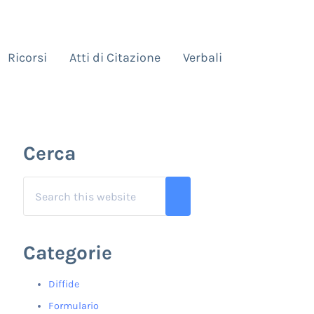
Ricorsi
Atti di Citazione
Verbali
Sidebar
Cerca
Search this website
Submit search
Categorie
Diffide
Formulario