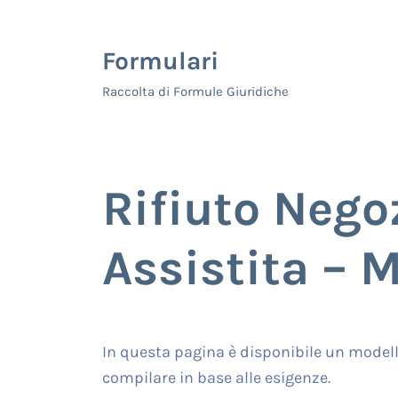
Skip to main content
Skip to header right navigation
Skip to site footer
Formulari
Raccolta di Formule Giuridiche
Rifiuto Nego
Assistita – 
In questa pagina è disponibile un modello
compilare in base alle esigenze.