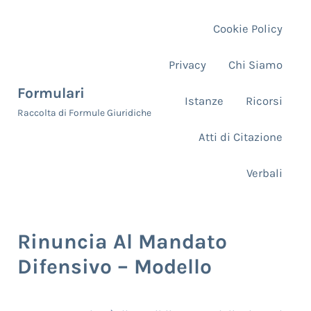
Skip to main content
Skip to header right navigation
Skip to site footer
Cookie Policy
Privacy
Chi Siamo
Formulari
Istanze
Ricorsi
Raccolta di Formule Giuridiche
Atti di Citazione
Verbali
Rinuncia Al Mandato
Difensivo – Modello