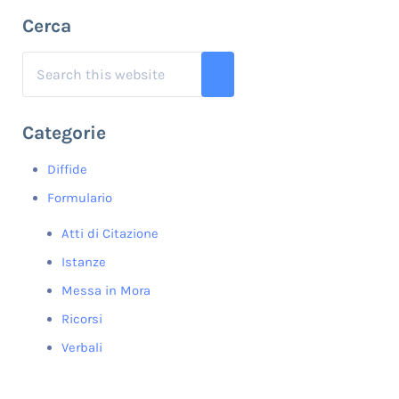
Sidebar
Cerca
Search this website
Submit search
Categorie
Diffide
Formulario
Atti di Citazione
Istanze
Messa in Mora
Ricorsi
Verbali