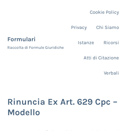
Skip to main content
Skip to header right navigation
Skip to site footer
Cookie Policy
Privacy
Chi Siamo
Formulari
Istanze
Ricorsi
Raccolta di Formule Giuridiche
Atti di Citazione
Verbali
Rinuncia Ex Art. 629 Cpc –
Modello