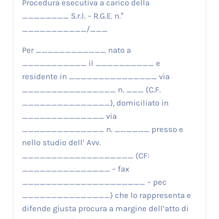
Procedura esecutiva a carico della
________ S.r.l. – R.G.E. n.°
___________/___
Per ____________ nato a
___________ il __________ e
residente in _______________ via
________________ n. ___ (C.F.
_______________), domiciliato in
______________ via
______________ n. ______ presso e
nello studio dell’ Avv.
___________________ (CF:
_______________ – fax
_____________________ – pec
_______________) che lo rappresenta e
difende giusta procura a margine dell’atto di